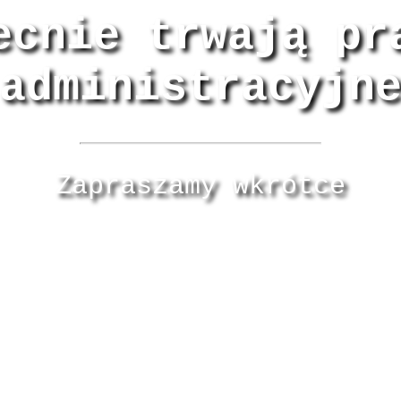
ecnie trwają pr
administracyjn
Zapraszamy wkrótce