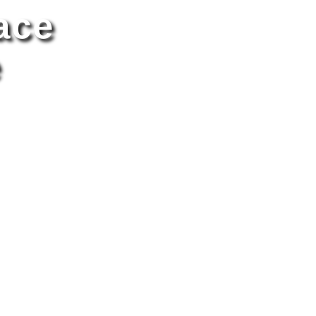
ace
e