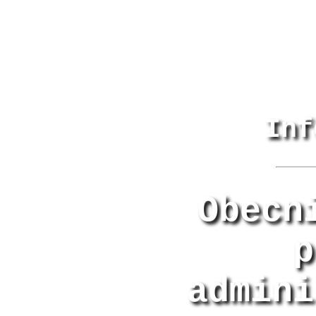
Inf
Obecn
p
admini