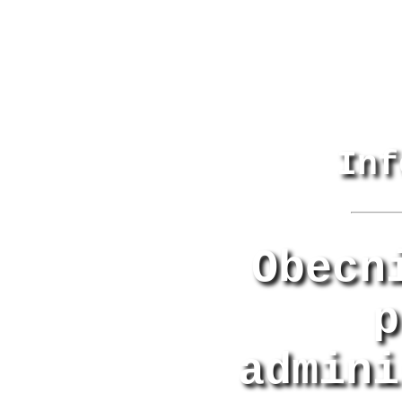
Inf
Obecn
p
admini