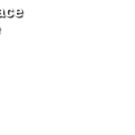
ace
e