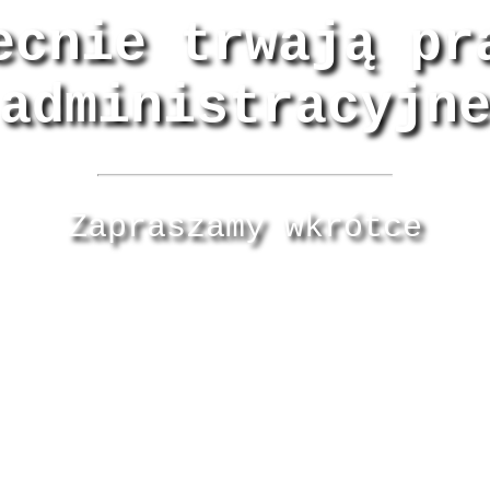
ecnie trwają pr
administracyjn
Zapraszamy wkrótce