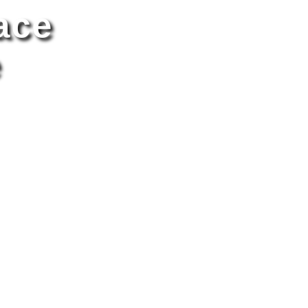
ace
e