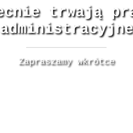
ecnie trwają pr
administracyjn
Zapraszamy wkrótce