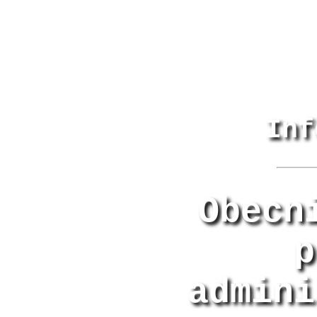
Inf
Obecn
p
admini