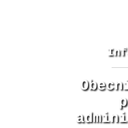
Inf
Obecn
p
admini