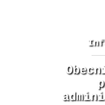
Inf
Obecn
p
admini