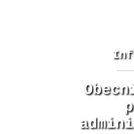
Inf
Obecn
p
admini