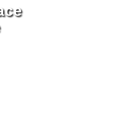
ace
e