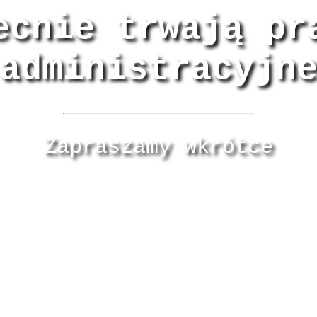
ecnie trwają pr
administracyjn
Zapraszamy wkrótce