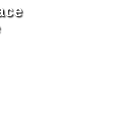
ace
e