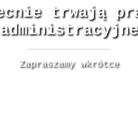
ecnie trwają pr
administracyjn
Zapraszamy wkrótce