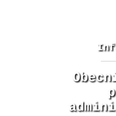
Inf
Obecn
p
admini