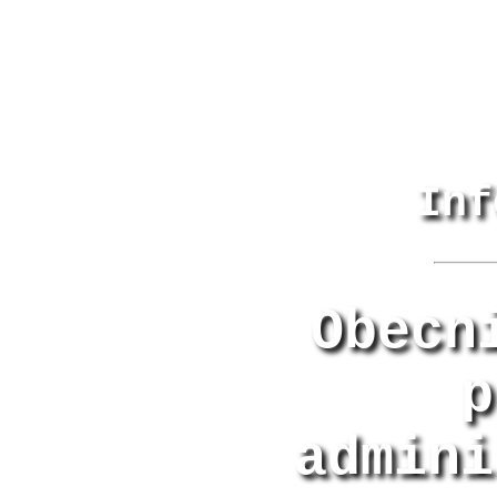
Inf
Obecn
p
admini