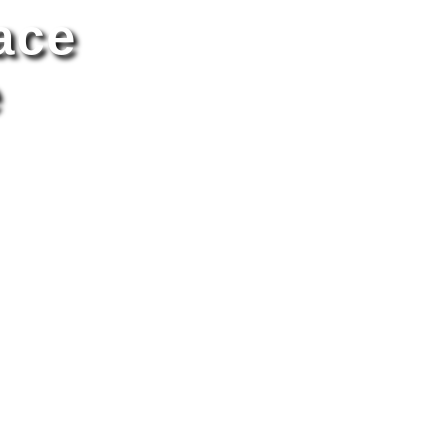
ace
e