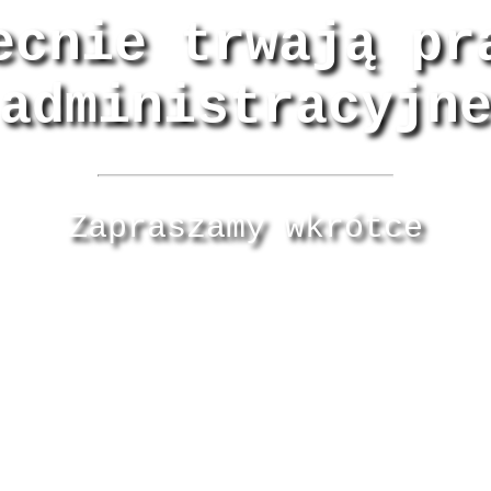
ecnie trwają pr
administracyjn
Zapraszamy wkrótce