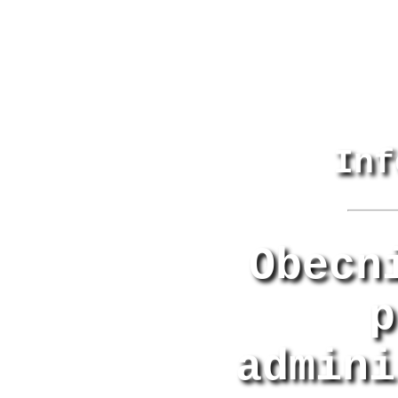
Inf
Obecn
p
admini