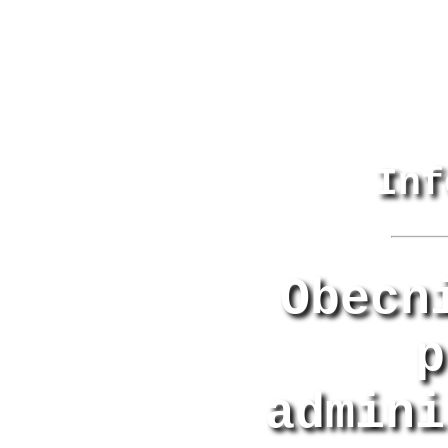
Inf
Obecn
p
admini