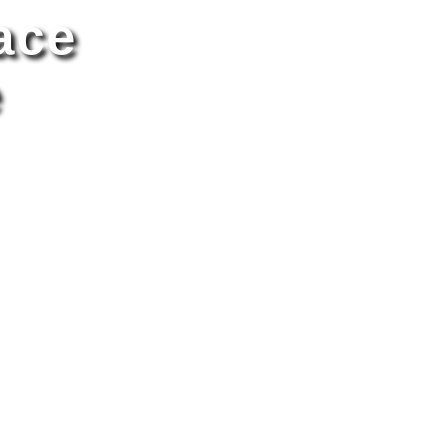
ace
e