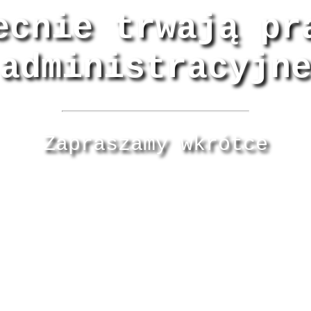
ecnie trwają pr
administracyjn
Zapraszamy wkrótce