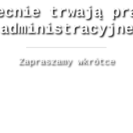
ecnie trwają pr
administracyjn
Zapraszamy wkrótce