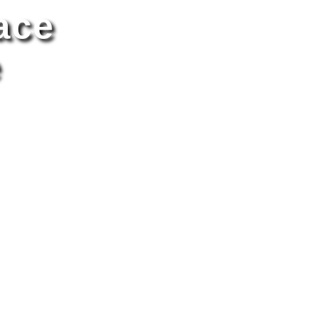
ace
e