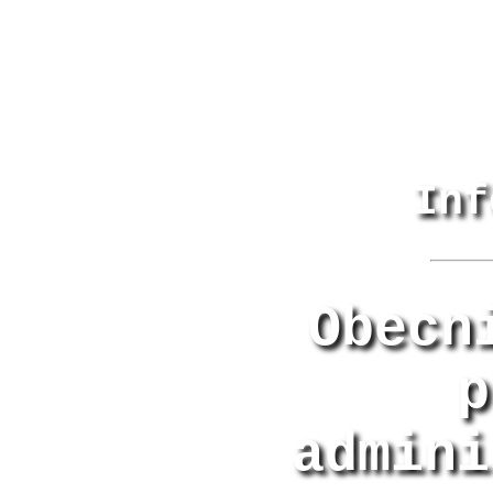
Inf
Obecn
p
admini