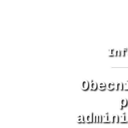
Inf
Obecn
p
admini