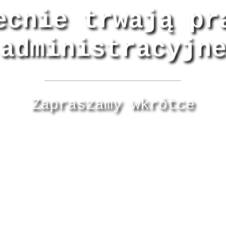
ecnie trwają pr
administracyjn
Zapraszamy wkrótce