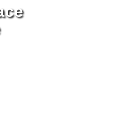
ace
e