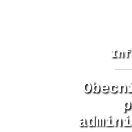
Inf
Obecn
p
admini