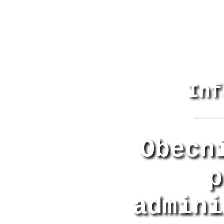
Inf
Obecn
p
admini