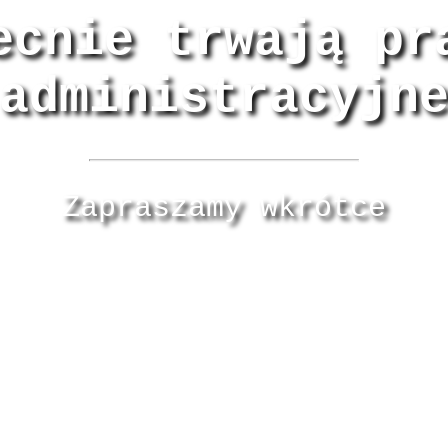
ecnie trwają pr
administracyjn
Zapraszamy wkrótce