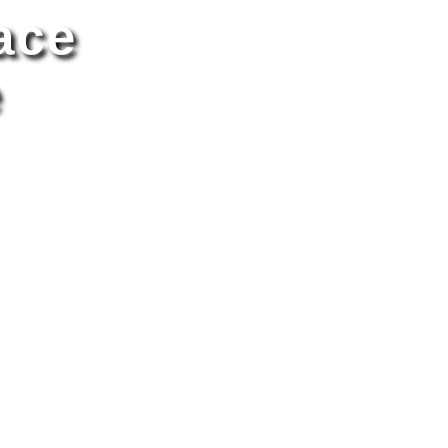
ace
e