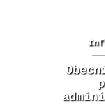
Inf
Obecn
p
admini