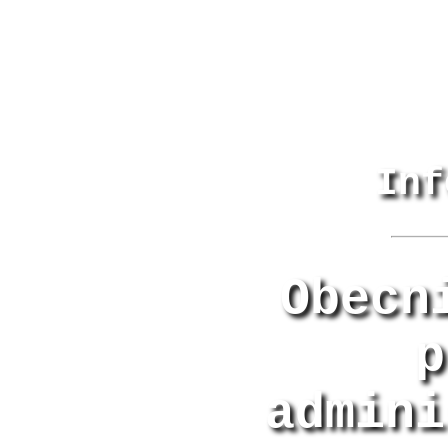
Inf
Obecn
p
admini