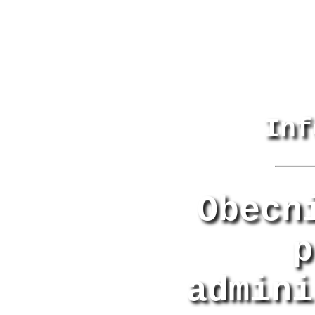
Inf
Obecn
p
admini