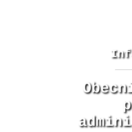
Inf
Obecn
p
admini