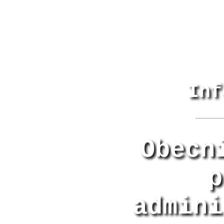
Inf
Obecn
p
admini