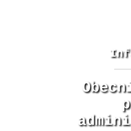
Inf
Obecn
p
admini