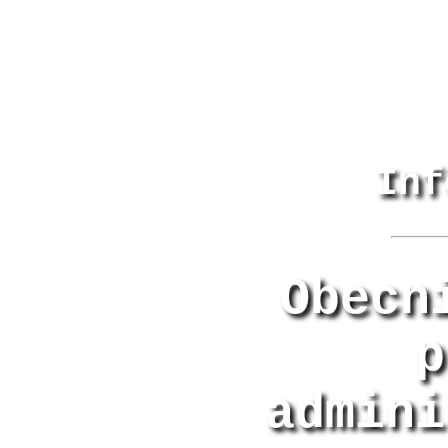
Inf
Obecn
p
admini