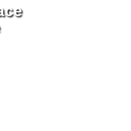
ace
e