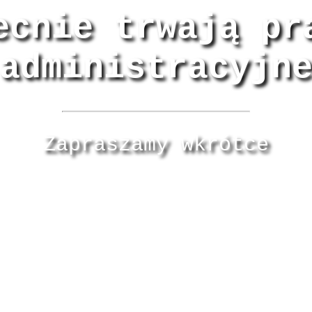
ecnie trwają pr
administracyjn
Zapraszamy wkrótce