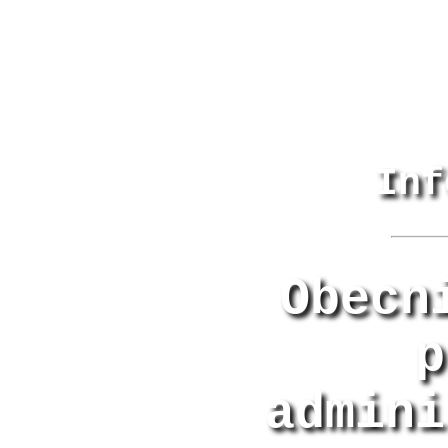
Inf
Obecn
p
admini