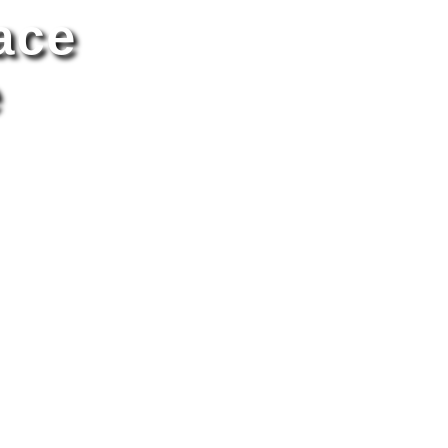
ace
e