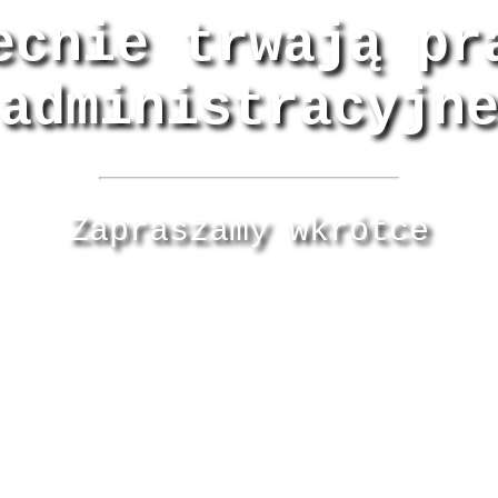
ecnie trwają pr
administracyjn
Zapraszamy wkrótce