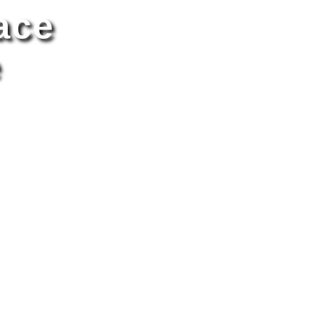
ace
e