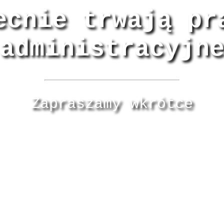
ecnie trwają pr
administracyjn
Zapraszamy wkrótce