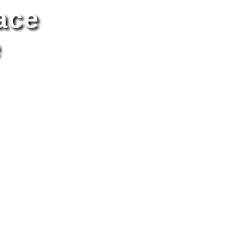
ace
e