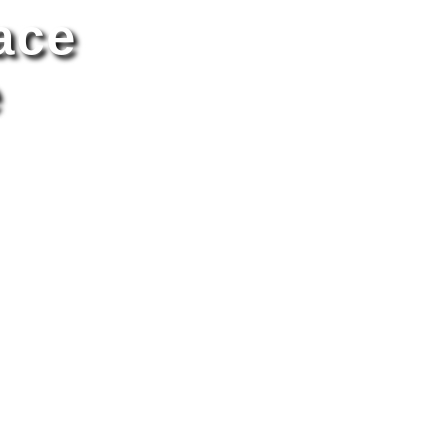
ace
e