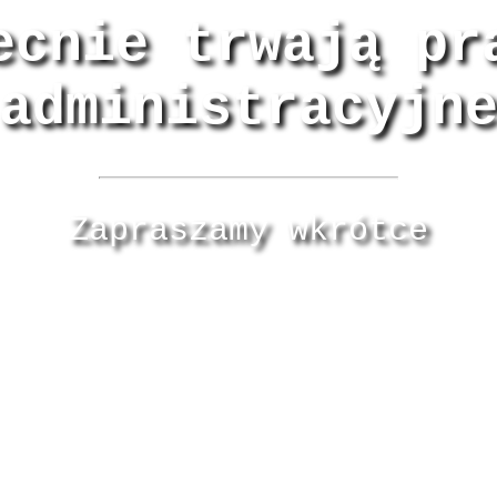
ecnie trwają pr
administracyjn
Zapraszamy wkrótce