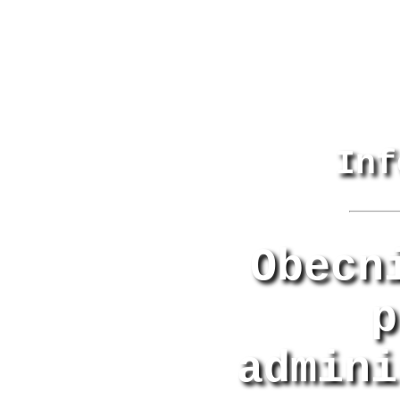
Inf
Obecn
p
admini