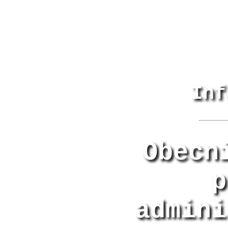
Inf
Obecn
p
admini