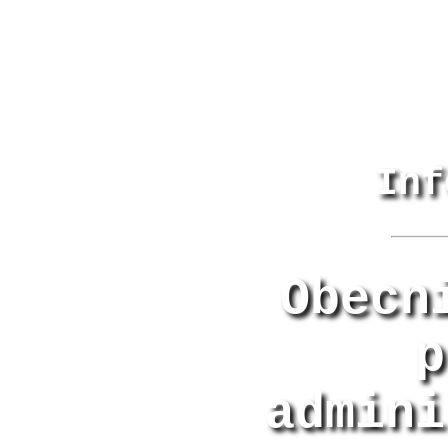
Inf
Obecn
p
admini