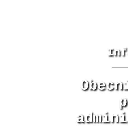
Inf
Obecn
p
admini