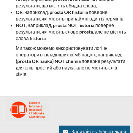
результати, що містять обидва слова,
OR
, наприклад,
prosta OR historia
поверне
результати, які містять принаймні один із термінів
NOT
, наприклад,
prosta NOT historia
поверне
результати, які містять слово
prosta
, але не містять
слова
historia
Ми також можемо використовувати логічні
оператори в складніших комбінаціях, наприклад,
(prosta OR nauka) NOT chemia
поверне результати
для слів простий або наука, але не містить слів
хімія.
Перейти
Посилання
на
відкриється
головну
в
сторінку
бібліотеки
новому
Бібліотеки
вікні
Університету
Запитайте у бібліотекаря
Сілезії