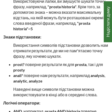
Використовуючи лапки, ви змушуєте шукати точну
фразу, наприклад,
"prosta historia"
. Крім того, за
Надіслати думку
допомогою знака ~ можна вказати максимальну
відстань, на якій можуть бути розташовані окремі
слова введеної фрази, наприклад,
"prosta
historia"~5
Знаки підстановки:
Використання символів підстановки дозволить нам
отримати результати, де ми не пам"ятаємо точну
фразу, яку хочемо шукати.
prost?
поверне результати як для
prosta
, так і для
prosty
anali*
поверне нам результати, наприклад
analysis
,
analytic
,
analyze
Наведені вище символи підстановки можна
використовувати в кінці або в середині слова.
Логічні оператори:
AND
, наприклад,
prosta AND historia
поверне