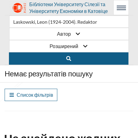
Посилання
Перейти
Prolib
Бібліотеки Університету Сілезії та
Integro
Головне
Пошукова
Основний
Університету Економіки в Катовіце
-
Menu
меню
система
контент
відкриється
на
головна
сторінка
в
головну
Автор
новому
сторінку
Розширений
вікні
бібліотеки
Бібліотеки
Немає результатів пошуку
Університету
Сілезії
Список фільтрів
та
Університету
Економіки