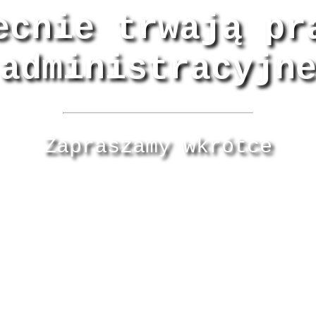
ecnie trwają pr
administracyjn
Zapraszamy wkrótce