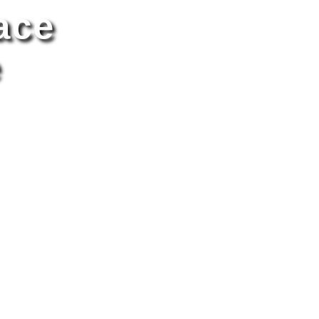
ace
e