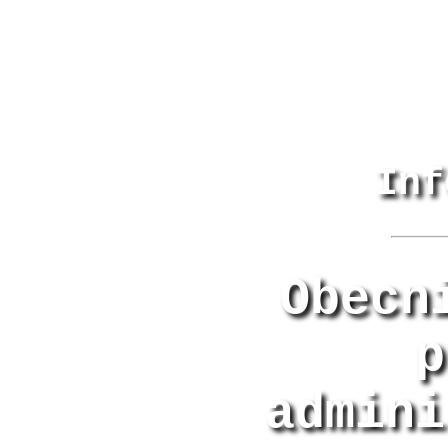
Inf
Obecn
p
admini