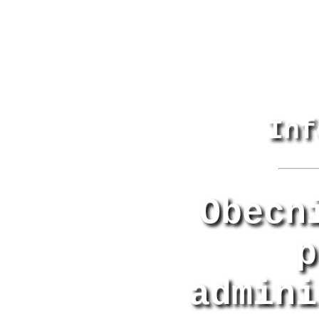
Inf
Obecn
p
admini