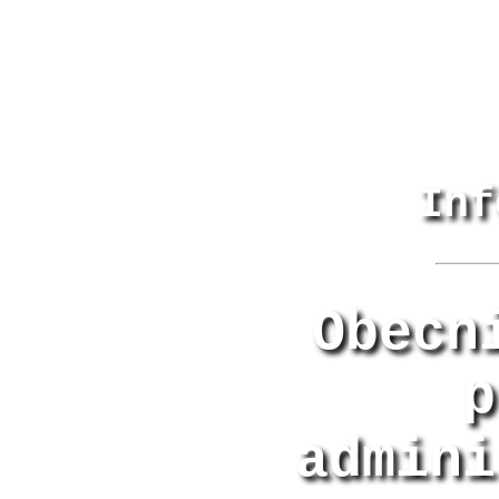
Inf
Obecn
p
admini