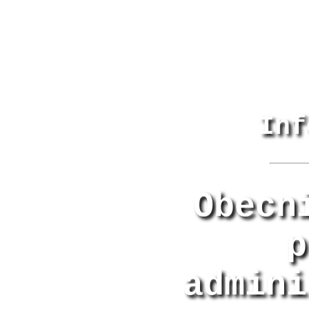
Inf
Obecn
p
admini