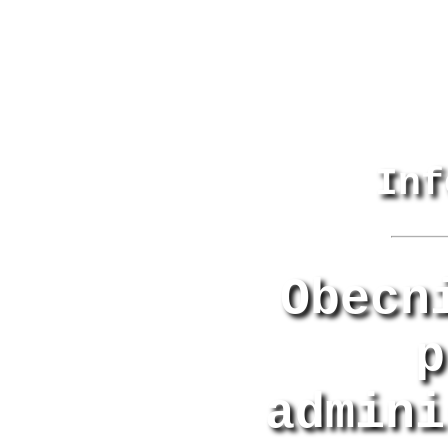
Inf
Obecn
p
admini