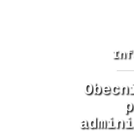
Inf
Obecn
p
admini