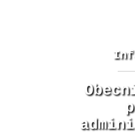
Inf
Obecn
p
admini